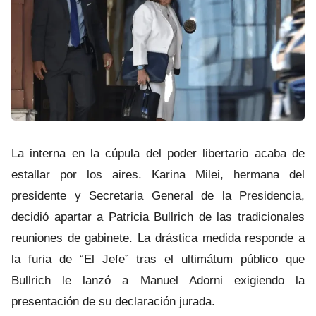
JUNÍN
BALCARCE
MARCOS PAZ
JOSÉ C. PAZ
MAR DEL PLATA
ITUZAINGÓ
La interna en la cúpula del poder libertario acaba de
estallar por los aires. Karina Milei, hermana del
ESTEBAN ECHEVERRÍA
presidente y Secretaria General de la Presidencia,
LANÚS
decidió apartar a Patricia Bullrich de las tradicionales
reuniones de gabinete. La drástica medida responde a
CARLOS CASARES
la furia de “El Jefe” tras el ultimátum público que
Bullrich le lanzó a Manuel Adorni exigiendo la
presentación de su declaración jurada.