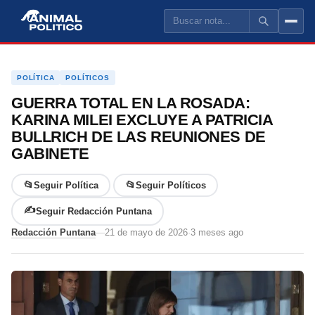
POLÍTICA ARGENTINA
PROVINCIA DE BUENOS AIRES
CIUDAD AUTÓ
POLÍTICA
POLÍTICOS
AMBA
GUERRA TOTAL EN LA ROSADA:
KARINA MILEI EXCLUYE A PATRICIA
LA PLATA
BULLRICH DE LAS REUNIONES DE
PILAR
GABINETE
LA MATANZA
📂
📂
Seguir Política
Seguir Políticos
NECOCHEA
✍️
Seguir Redacción Puntana
Redacción Puntana
—
21 de mayo de 2026
·
3 meses ago
ZARATE
ENSENADA
PERGAMINO