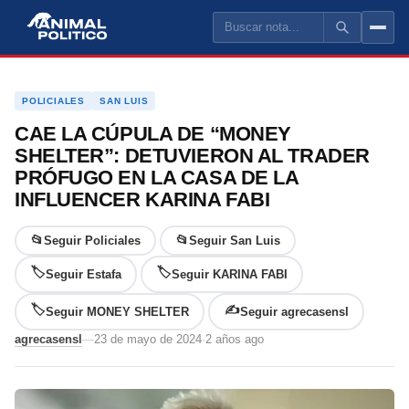
POLÍTICA ARGENTINA
PROVINCIA DE BUENOS AIRES
CIUDAD AUTÓ
POLICIALES
SAN LUIS
AMBA
CAE LA CÚPULA DE “MONEY
SHELTER”: DETUVIERON AL TRADER
LA PLATA
PRÓFUGO EN LA CASA DE LA
PILAR
INFLUENCER KARINA FABI
LA MATANZA
📂
📂
Seguir Policiales
Seguir San Luis
NECOCHEA
🏷
🏷
Seguir Estafa
Seguir KARINA FABI
ZARATE
🏷
✍️
Seguir MONEY SHELTER
Seguir agrecasensl
agrecasensl
—
23 de mayo de 2024
·
2 años ago
ENSENADA
PERGAMINO