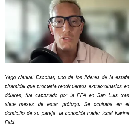
JUNÍN
BALCARCE
MARCOS PAZ
JOSÉ C. PAZ
MAR DEL PLATA
ITUZAINGÓ
ESTEBAN ECHEVERRÍA
Yago Nahuel Escobar, uno de los líderes de la estafa
piramidal que prometía rendimientos extraordinarios en
LANÚS
dólares, fue capturado por la PFA en San Luis tras
CARLOS CASARES
siete meses de estar prófugo. Se ocultaba en el
domicilio de su pareja, la conocida trader local Karina
Fabi.