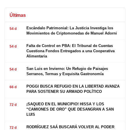
Últimas
Escándalo Patrimonial: La Justicia Investiga los
54 d
Movimientos de Criptomonedas de Manuel Adorni
Falta de Control en PBA: El Tribunal de Cuentas
54 d
Cuestiona Fondos Entregados a una Cooperativa
Alimentaria
San Luis en Invierno: Un Refugio de Paisajes
54 d
Serranos, Termas y Exquisita Gastronomía
POGGI BUSCA REFUGIO EN LA LIBERTAD AVANZA
66 d
PARA SOSTENER SU ARMADO POLÍTICO
¡SAQUEO EN EL MUNICIPIO! HISSA Y LOS
72 d
“CAMIONES DE ORO” QUE DESANGRAN A SAN
LUIS
RODRÍGUEZ SAÁ BUSCARÁ VOLVER AL PODER
72 d