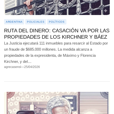
JUNÍN
BALCARCE
ARGENTINA
POLICIALES
POLÍTICOS
MARCOS PAZ
RUTA DEL DINERO: CASACIÓN VA POR LAS
JOSÉ C. PAZ
PROPIEDADES DE LOS KIRCHNER Y BÁEZ
La Justicia ejecutará 111 inmuebles para resarcir al Estado por
MAR DEL PLATA
un fraude de $685.000 millones. La medida alcanza a
ITUZAINGÓ
propiedades de la expresidenta, de Máximo y Florencia
Kirchner, y del…
ESTEBAN ECHEVERRÍA
agrecasensl
—
25/04/2026
LANÚS
CARLOS CASARES