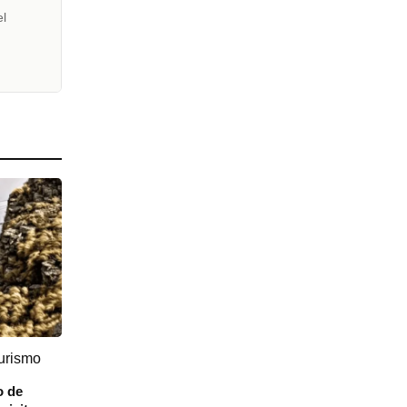
el
urismo
o de