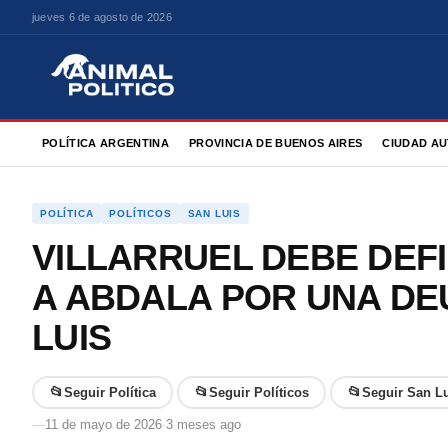
jueves 6 de agosto de 2026
POLÍTICA ARGENTINA
PROVINCIA DE BUENOS AIRES
CIUDAD AU
POLÍTICA
POLÍTICOS
SAN LUIS
VILLARRUEL DEBE DEFI
A ABDALA POR UNA DE
LUIS
📂
📂
📂
Seguir Política
Seguir Políticos
Seguir San L
—
11 de mayo de 2026
·
3 meses ago