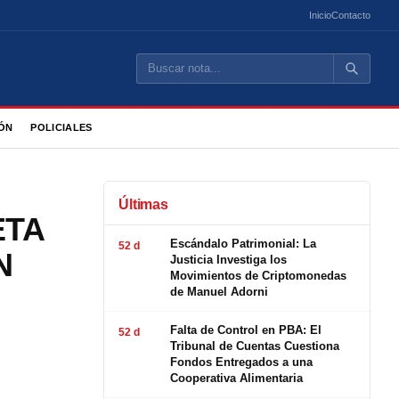
Inicio
Contacto
ÓN
POLICIALES
Últimas
ETA
Escándalo Patrimonial: La
52 d
N
Justicia Investiga los
Movimientos de Criptomonedas
de Manuel Adorni
Falta de Control en PBA: El
52 d
Tribunal de Cuentas Cuestiona
Fondos Entregados a una
Cooperativa Alimentaria