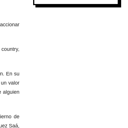
 accionar
 country,
ón. En su
 un valor
e alguien
bierno de
guez Saá,