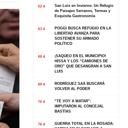
San Luis en Invierno: Un Refugio
52 d
de Paisajes Serranos, Termas y
Exquisita Gastronomía
POGGI BUSCA REFUGIO EN LA
63 d
LIBERTAD AVANZA PARA
SOSTENER SU ARMADO
POLÍTICO
¡SAQUEO EN EL MUNICIPIO!
69 d
HISSA Y LOS “CAMIONES DE
ORO” QUE DESANGRAN A SAN
LUIS
RODRÍGUEZ SAÁ BUSCARÁ
69 d
VOLVER AL PODER
“TE VOY A MATAR”:
70 d
IMPUTARON AL CONCEJAL
BASTÍAS
GUERRA TOTAL EN LA ROSADA:
76 d