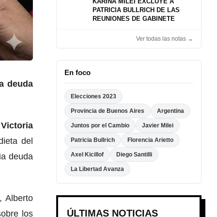
KARINA MILEI EXCLUYE A
PATRICIA BULLRICH DE LAS
REUNIONES DE GABINETE
Ver todas las notas →
En foco
na deuda
Elecciones 2023
Provincia de Buenos Aires
Argentina
 Victoria
Juntos por el Cambio
Javier Milei
dieta del
Patricia Bullrich
Florencia Arietto
Axel Kicillof
Diego Santilli
ria deuda
La Libertad Avanza
, Alberto
ÚLTIMAS NOTICIAS
obre los