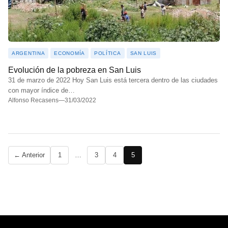
ARGENTINA
ECONOMÍA
POLÍTICA
SAN LUIS
Evolución de la pobreza en San Luis
31 de marzo de 2022 Hoy San Luis está tercera dentro de las ciudades
con mayor índice de…
Alfonso Recasens
—
31/03/2022
Paginación
← Anterior
1
…
3
4
5
de
entradas