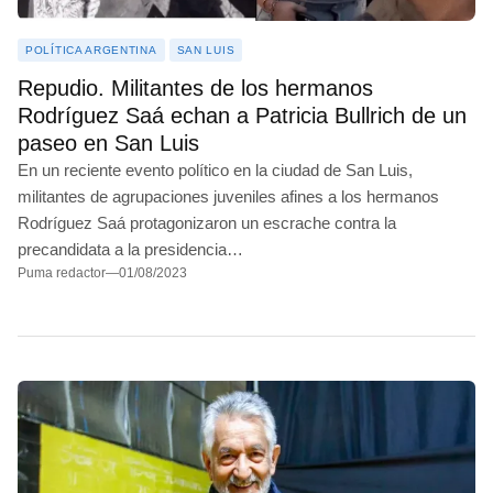
JUNÍN
POLÍTICA ARGENTINA
SAN LUIS
BALCARCE
Repudio. Militantes de los hermanos
MARCOS PAZ
Rodríguez Saá echan a Patricia Bullrich de un
paseo en San Luis
JOSÉ C. PAZ
En un reciente evento político en la ciudad de San Luis,
MAR DEL PLATA
militantes de agrupaciones juveniles afines a los hermanos
Rodríguez Saá protagonizaron un escrache contra la
ITUZAINGÓ
precandidata a la presidencia…
Puma redactor
—
01/08/2023
ESTEBAN ECHEVERRÍA
LANÚS
CARLOS CASARES