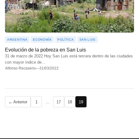
ARGENTINA
ECONOMÍA
POLÍTICA
SAN LUIS
Evolución de la pobreza en San Luis
31 de marzo de 2022 Hoy San Luis está tercera dentro de las ciudades
con mayor índice de…
Alfonso Recasens
—
31/03/2022
Paginación
← Anterior
1
…
17
18
19
de
entradas