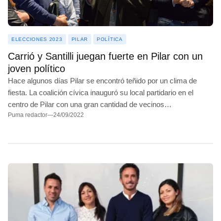
JUNÍN
BALCARCE
ELECCIONES 2023
PILAR
POLÍTICA
MARCOS PAZ
Carrió y Santilli juegan fuerte en Pilar con un
JOSÉ C. PAZ
joven político
Hace algunos días Pilar se encontró teñido por un clima de
MAR DEL PLATA
fiesta. La coalición cívica inauguró su local partidario en el
centro de Pilar con una gran cantidad de vecinos…
ITUZAINGÓ
Puma redactor
—
24/09/2022
ESTEBAN ECHEVERRÍA
LANÚS
CARLOS CASARES