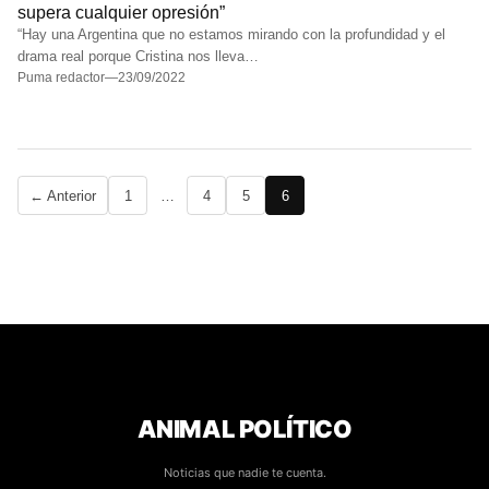
supera cualquier opresión”
“Hay una Argentina que no estamos mirando con la profundidad y el
drama real porque Cristina nos lleva…
Puma redactor
—
23/09/2022
Paginación
← Anterior
1
…
4
5
6
de
entradas
ANIMAL POLÍTICO
Noticias que nadie te cuenta.