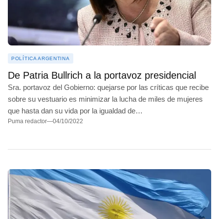
JUNÍN
BALCARCE
MARCOS PAZ
POLÍTICA ARGENTINA
JOSÉ C. PAZ
De Patria Bullrich a la portavoz presidencial
MAR DEL PLATA
Sra. portavoz del Gobierno: quejarse por las críticas que recibe
sobre su vestuario es minimizar la lucha de miles de mujeres
ITUZAINGÓ
que hasta dan su vida por la igualdad de…
Puma redactor
—
04/10/2022
ESTEBAN ECHEVERRÍA
LANÚS
CARLOS CASARES